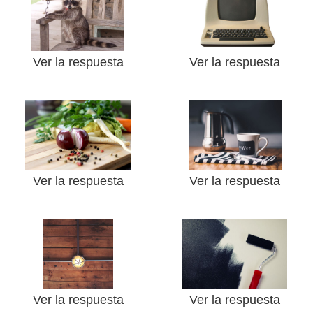
Ver la respuesta
Ver la respuesta
Ver la respuesta
Ver la respuesta
Ver la respuesta
Ver la respuesta