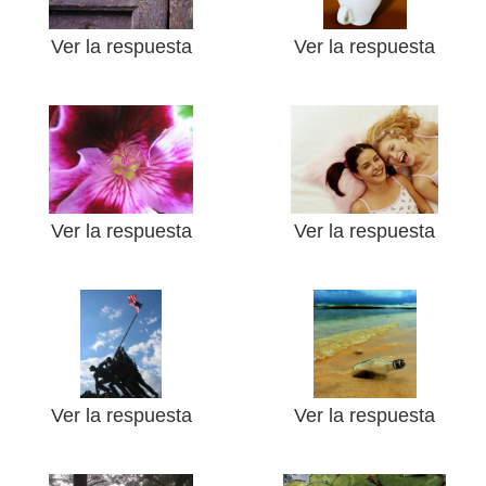
Ver la respuesta
Ver la respuesta
Ver la respuesta
Ver la respuesta
Ver la respuesta
Ver la respuesta