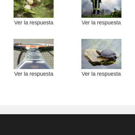
Ver la respuesta
Ver la respuesta
Ver la respuesta
Ver la respuesta