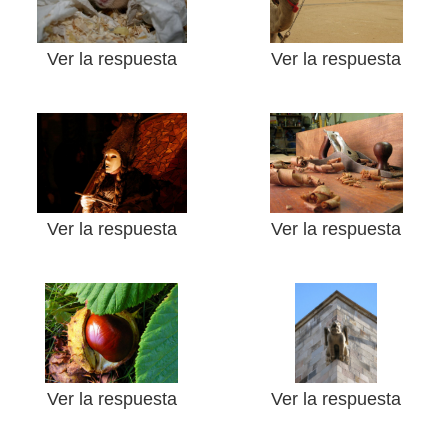
Ver la respuesta
Ver la respuesta
Ver la respuesta
Ver la respuesta
Ver la respuesta
Ver la respuesta