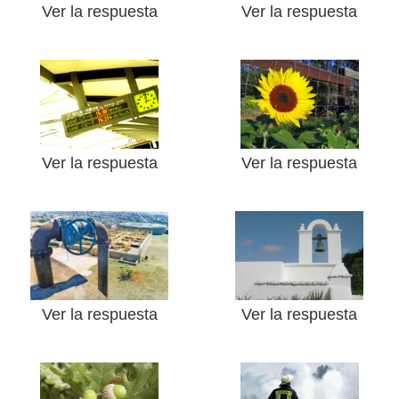
Ver la respuesta
Ver la respuesta
Ver la respuesta
Ver la respuesta
Ver la respuesta
Ver la respuesta