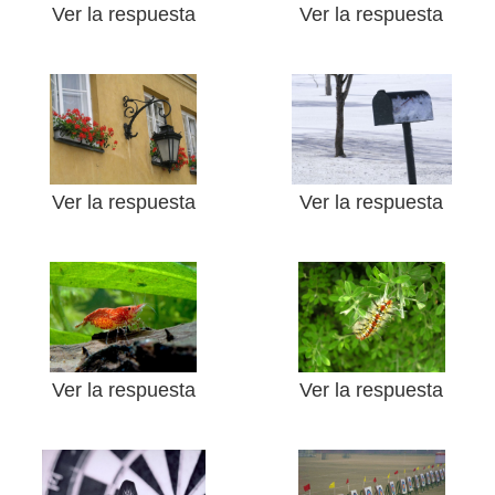
Ver la respuesta
Ver la respuesta
Ver la respuesta
Ver la respuesta
Ver la respuesta
Ver la respuesta