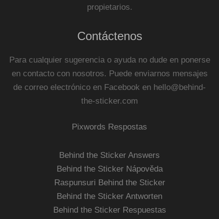
propietarios.
Contáctenos
Para cualquier sugerencia o ayuda no dude en ponerse
en contacto con nosotros. Puede enviarnos mensajes
de correo electrónico en Facebook en
hello@behind-
the-sticker.com
Pixwords Respostas
Behind the Sticker Answers
Behind the Sticker Nápověda
Raspunsuri Behind the Sticker
Behind the Sticker Antworten
Behind the Sticker Respuestas