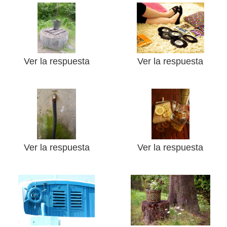
Ver la respuesta
Ver la respuesta
Ver la respuesta
Ver la respuesta