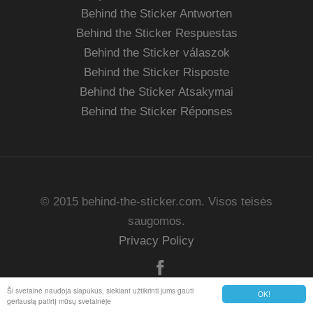
Behind the Sticker Antworten
Behind the Sticker Respuestas
Behind the Sticker válaszok
Behind the Sticker Risposte
Behind the Sticker Atsakymai
Behind the Sticker Réponses
© 2015 behind-the-sticker.com. Visos teisės
saugomos.
Privacy Policy
Ši svetainė naudoja slapukus, siekiant užtikrinti jums gauti
OK!
geriausią patirtį mūsų svetainėje